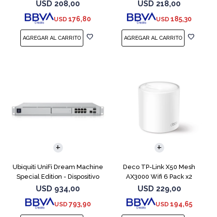
RAM 1
1GbE
USD
208,00
USD
218,00
176,80
185,30
USD
USD
Ubiquiti UniFi Dream Machine
Deco TP-Link X50 Mesh
Special Edition - Dispositivo
AX3000 Wifi 6 Pack x2
de gestión de la red - 2.5GbE,
USD
934,00
USD
229,00
10GbE - 1U - montable en
793,90
194,65
USD
USD
bastidor