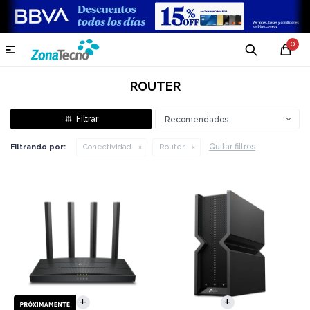
0

ROUTER
Recomendados
Quitar filtros
Filtrando por:
Conectividad
Router