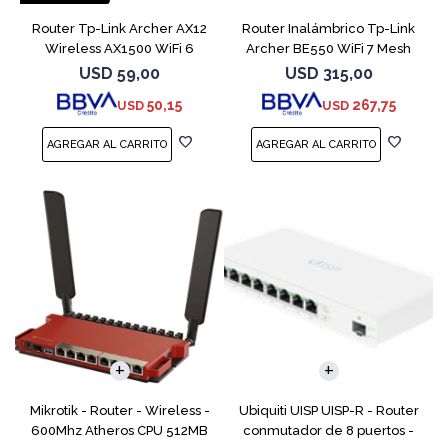
Router Tp-Link Archer AX12
Router Inalámbrico Tp-Link
Wireless AX1500 WiFi 6
Archer BE550 WiFi 7 Mesh
USD
59,00
USD
315,00
50,15
267,75
USD
USD
Mikrotik - Router - Wireless -
Ubiquiti UISP UISP-R - Router
600Mhz Atheros CPU 512MB
conmutador de 8 puertos -