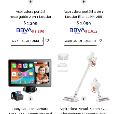
Aspiradora portátil
Aspiradora portátil 4 en 1
recargable 2 en 1 Ledstar
Ledstar Blanca KH-288
SR-133
$
1.399
$
1.899
1.189
1.614
$
$
Baby Call con Cámara
Aspiradora Portatil Xiaomi G20
LAMTTO 7" 1080p Android
Lite Vacuum Cleaner White