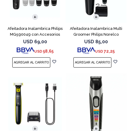
Afeitadora Inalambrica Philips
Afeitadora Inalambrica Multi
MG590049 con Accesorios
Groomer Philips Norelco
MG3740
USD
69,00
USD
85,00
58,65
72,25
USD
USD