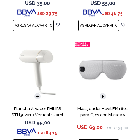
Peine
White
USD
35,00
USD
55,00
29,75
46,75
USD
USD
Plancha A Vapor PHILIPS
Masajeador Havit EM1601
STH302010 Vertical 120ml
para Ojos con Musica y
Bluetooth
USD
99,00
USD
69,00
USD
139,00
84,15
USD