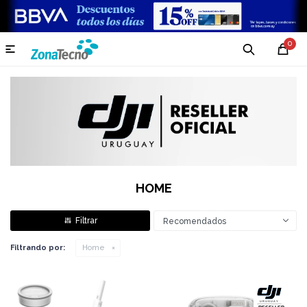
0

HOME
Recomendados
Filtrando por:
Home