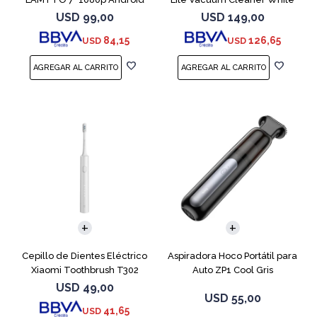
Auto CarPlay
USD
99,00
USD
149,00
84,15
126,65
USD
USD
Cepillo de Dientes Eléctrico
Aspiradora Hoco Portátil para
Xiaomi Toothbrush T302
Auto ZP1 Cool Gris
Silver
USD
49,00
USD
55,00
41,65
USD