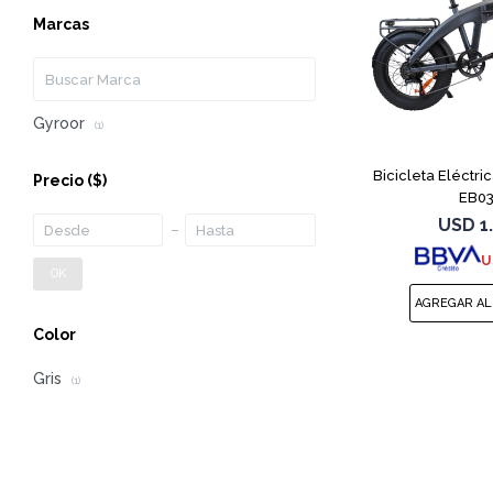
Marcas
Gyroor
(1)
Bicicleta Eléctri
Precio
($)
EB03
USD
1
U
OK
Color
Gris
(1)