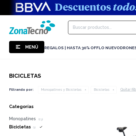
MENÚ
REGALOS | HASTA 30% OFF
LO NUEVO
DRONE
BICICLETAS
Quitar fil
Filtrando por:
Monopatines y Bicicletas
Bicicletas
Categorías
Monopatines
(23)
Bicicletas
(1)