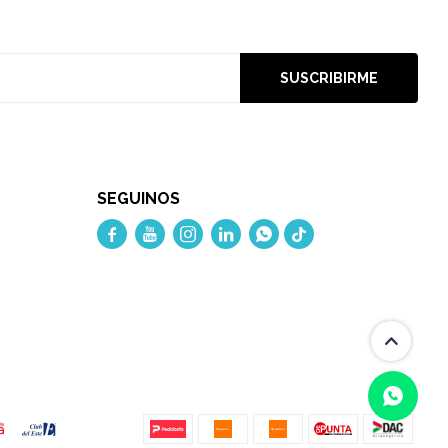
SUSCRIBIRME
SEGUINOS




