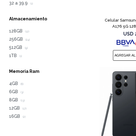
32 a 39.9
(1)
Almacenamiento
Celular Samsun
A176 5G 12
128GB
(12)
USD
256GB
(24)
512GB
(9)
1TB
(1)
Memoria Ram
4GB
(6)
6GB
(3)
8GB
(13)
12GB
(17)
16GB
(2)