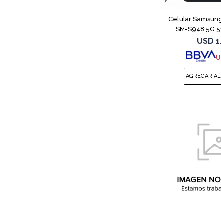
Celular Samsung
SM-S948 5G 5
USD
1
U