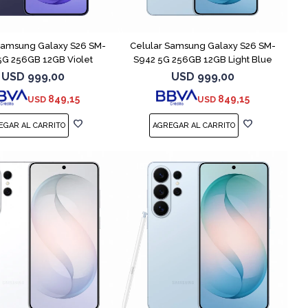
COMPARAR
COMPARAR
Samsung Galaxy S26 SM-
Celular Samsung Galaxy S26 SM-
5G 256GB 12GB Violet
S942 5G 256GB 12GB Light Blue
USD
999,00
USD
999,00
849,15
849,15
USD
USD
COMPARAR
COMPARAR