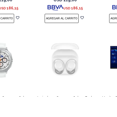
186,15
186,15
USD
USD
h Samsung Galaxy
Auriculares Samsung Galaxy Buds
Monitor 
sic 46mm White
Core SM-R410 White
S3
(0/4)
459,00
USD
79,00