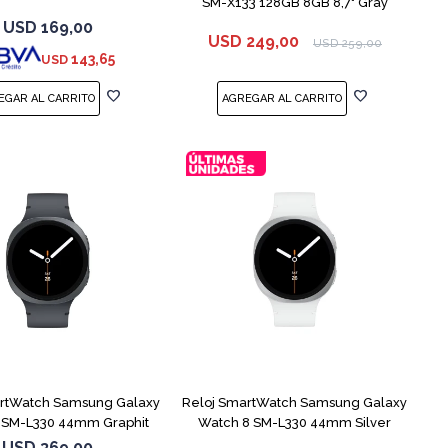
SM-X133 128GB 8GB 8,7" Gray
USD
169,00
USD
249,00
USD
259,00
143,65
USD
artWatch Samsung Galaxy
Reloj SmartWatch Samsung Galaxy
 SM-L330 44mm Graphit
Watch 8 SM-L330 44mm Silver
USD
369,00