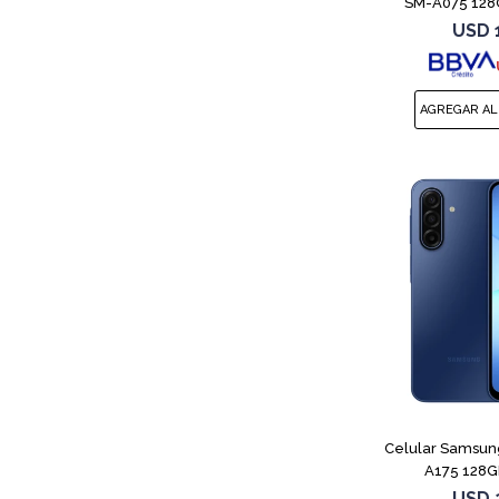
SM-A075 128
USD
Celular Samsun
A175 128G
USD