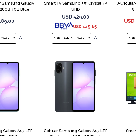
r Samsung Galaxy
Smart Tv Samsung 55" Crystal 4K
Auricula
128GB 4GB Blue
UHD
3 
USD
529,00
189,00
USD
449,65
USD
COMPARAR
COMPARAR
g Galaxy A07 LTE
Celular Samsung Galaxy A07 LTE
Smar