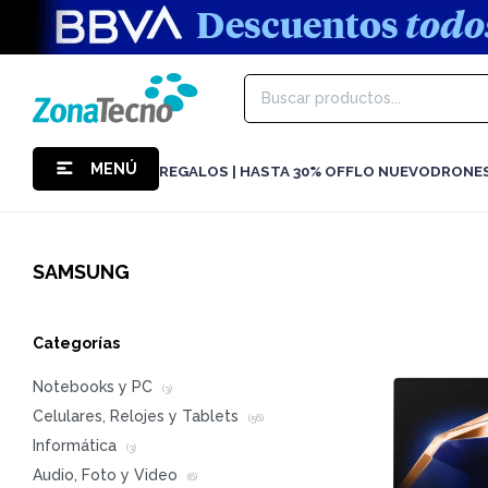
MENÚ
REGALOS | HASTA 30% OFF
LO NUEVO
DRONE
SAMSUNG
Categorías
Notebooks y PC
(3)
Celulares, Relojes y Tablets
(56)
Informática
(3)
Audio, Foto y Video
(6)