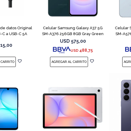
COMPARAR
e datos Original
Celular Samsung Galaxy A37 5G
Celular
-C a USB-C 5A
SM-A376 256GB 8GB Gray Green
SM-A576
USD
575,00
15,00
488,75
USD