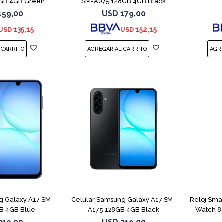
GB 4GB Green
SM-A075 128GB 4GB Black
159,00
USD
179,00
135,15
152,15
USD
USD
COMPARAR
COMPARAR
g Galaxy A17 SM-
Celular Samsung Galaxy A17 SM-
Reloj Sm
B 4GB Blue
A175 128GB 4GB Black
Watch 8
219,00
USD
219,00