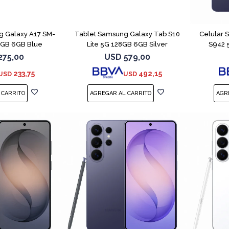
COMPARAR
g Galaxy A17 SM-
Tablet Samsung Galaxy Tab S10
Celular 
8GB 6GB Blue
Lite 5G 128GB 6GB Silver
S942 
275,00
USD
579,00
233,75
492,15
USD
USD
COMPARAR
COMPARAR