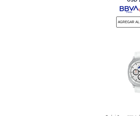
Reloj SmartWatc
Watch 8 Clas
USD