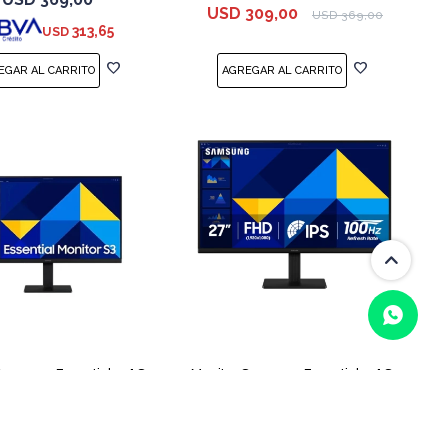
USD
309,00
USD
369,00
313,65
USD
Samsung Essential 24" S3
Monitor Samsung Essential 27" S3
0GD IPS FHD 100hz
S30GD IPS FHD 100hz
USD
139,00
USD
159,00