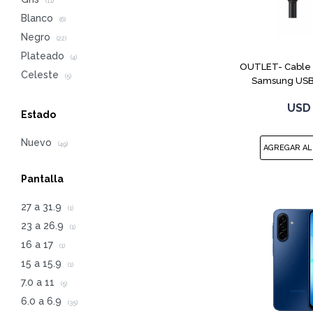
(11)
Blanco
(6)
Negro
(22)
Plateado
(4)
OUTLET- Cable d
Celeste
(5)
Samsung USB
USD
Estado
Nuevo
(49)
Pantalla
27 a 31.9
(1)
23 a 26.9
(1)
16 a 17
(1)
15 a 15.9
(1)
7.0 a 11
(5)
6.0 a 6.9
(35)