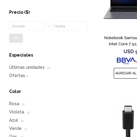
Precio
($)
Notebook Samsu
OK
Intel Core 7 5
USD
Especiales
Últimas unidades
(2)
Color
Rosa
(1)
Violeta
(4)
Azul
(4)
Verde
(1)
Gris