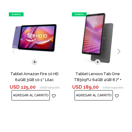
Tablet Amazon Fire 10 HD
Tablet Lenovo Tab One
64GB 3GB 10.1'' Lilac
TB305FU 64GB 4GB 8.7" +
Funda
USD
125,00
USD
189,00
USD
129,00
USD
199,00