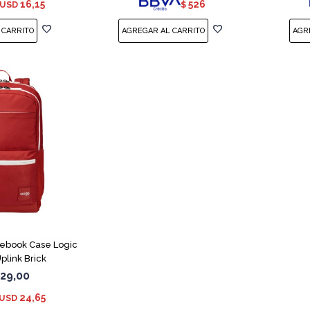
16,15
526
USD
$
tebook Case Logic
plink Brick
29,00
24,65
USD