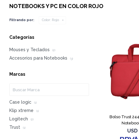
NOTEBOOKS Y PC EN COLOR ROJO
Filtrando por:
Color:
Rojo
Categorías
Mouses y Teclados
(2)
Accesorios para Notebooks
(3)
Marcas
Case logic
(1)
Klip xtreme
(1)
Bolso Trust 24
Logitech
(2)
Notebook
Trust
(1)
USD