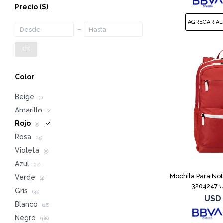
Precio
($)
OK
Color
Beige
(1)
Amarillo
(2)
Rojo
(5)
Rosa
(15)
Violeta
(5)
Azul
(19)
Mochila Para No
Verde
(4)
3204247 U
Gris
(39)
USD
Blanco
(26)
Negro
(118)