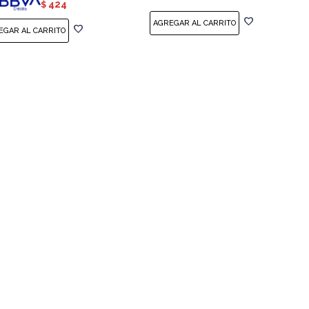
424
$