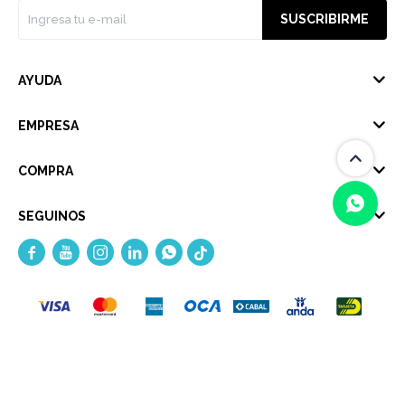
SUSCRIBIRME
AYUDA
EMPRESA
COMPRA
SEGUINOS





(0/4)