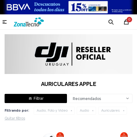
0

AURICULARES APPLE
Recomendados
Filtrando por:
Audio, Foto y Video
Audio
Auriculares
Quitar filtros