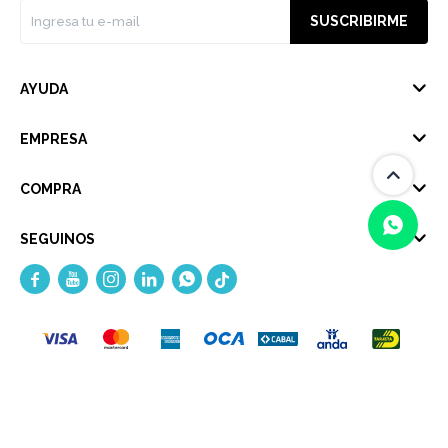
SUSCRIBIRME
AYUDA
EMPRESA
COMPRA
SEGUINOS





(0/4)