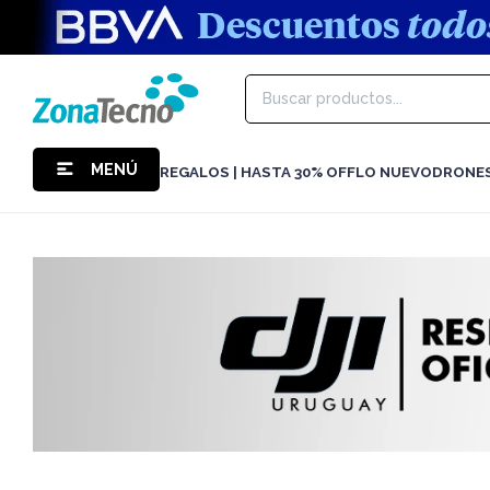
MENÚ
REGALOS | HASTA 30% OFF
LO NUEVO
DRONE