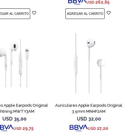
262,65
USD
es Apple Earpods Original
Auriculares Apple Earpods Original
ghtning MWTY3AM
3.5mm MNHF2AM
USD
35,00
USD
32,00
29,75
27,20
USD
USD