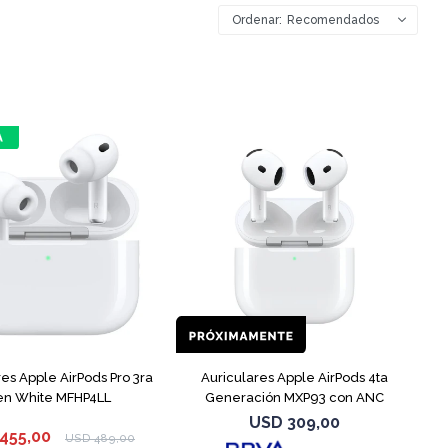
Recomendados
res Apple AirPods Pro 3ra
Auriculares Apple AirPods 4ta
n White MFHP4LL
Generación MXP93 con ANC
USD
309,00
455,00
USD
489,00