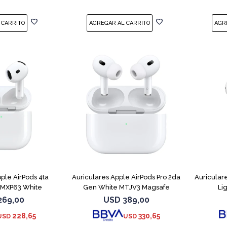
ple AirPods 4ta
Auriculares Apple AirPods Pro 2da
Auricular
 MXP63 White
Gen White MTJV3 Magsafe
Li
269,00
USD
389,00
228,65
330,65
USD
USD