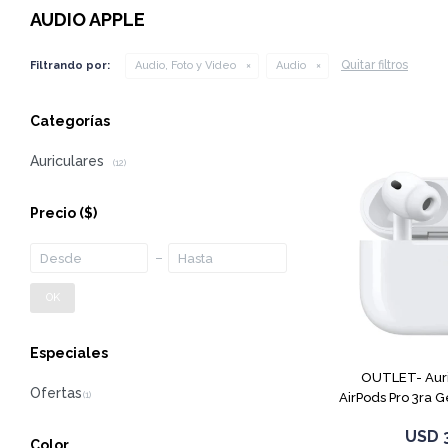
AUDIO APPLE
Quitar filtros
Filtrando por:
Audio, Foto y Video
Audio
Categorías
Auriculares
(12)
Precio
($)
OK
Especiales
OUTLET- Auri
AirPods Pro 3ra 
USD
Color