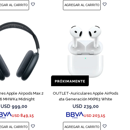
res Apple Airpods Max 2
OUTLET-Auriculares Apple AirPods
6 MHWK4 Midnight
4ta Generación MXP63 White
USD
999,00
USD
239,00
849,15
203,15
USD
USD