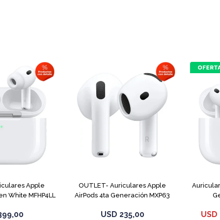
culares Apple
OUTLET- Auriculares Apple
Auricula
Gen White MFHP4LL
AirPods 4ta Generación MXP63
Ge
White
399,00
USD
235,00
USD