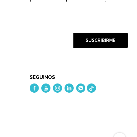
SUSCRIBIRME
SEGUINOS




