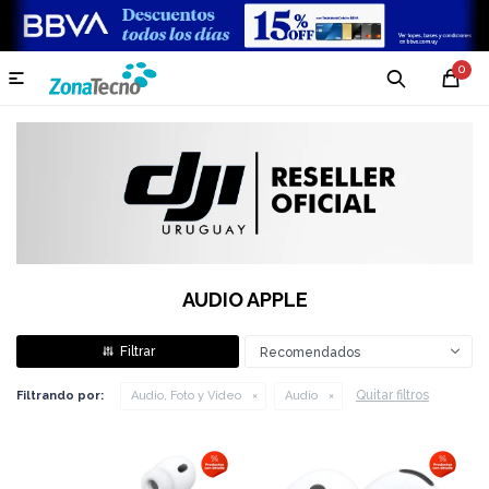
0

AUDIO APPLE
Recomendados
Quitar filtros
Filtrando por:
Audio, Foto y Video
Audio