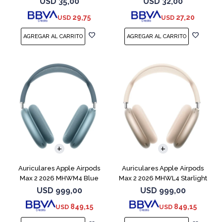
USD
35,00
USD
32,00
29,75
27,20
USD
USD
Auriculares Apple Airpods
Auriculares Apple Airpods
Max 2 2026 MHWM4 Blue
Max 2 2026 MHWL4 Starlight
USD
999,00
USD
999,00
849,15
849,15
USD
USD