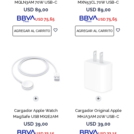
MQLN3AM 70W USB-C
MXN53CL 70W USB-C
USD
89,00
USD
89,00
75,65
75,65
USD
USD
Cargador Apple Watch
Cargador Original Apple
MagSafe USB MX2E2AM
MHJA3AM 20W USB-C
USD
39,00
USD
39,00
33,15
33,15
USD
USD