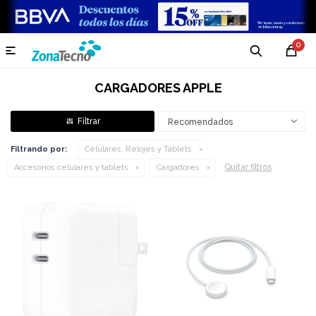
0

CARGADORES APPLE
Recomendados
Filtrando por:
Celulares, Relojes y Tablets
Quitar filtros
Accesorios celulares y tablets
Cargadores