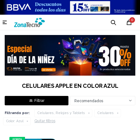
0

CELULARES APPLE EN COLOR AZUL
Recomendados
Filtrando por:
Celulares, Relojes y Tablets
Celulares
Quitar filtros
Color:
Azul