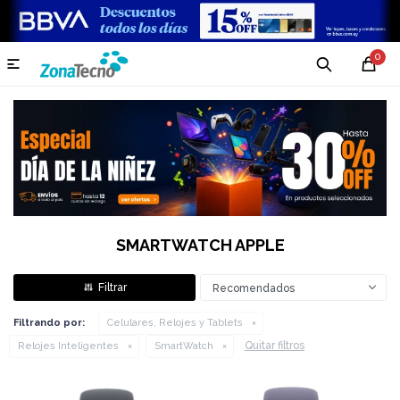
0

SMARTWATCH APPLE
Recomendados
Filtrando por:
Celulares, Relojes y Tablets
Quitar filtros
Relojes Inteligentes
SmartWatch