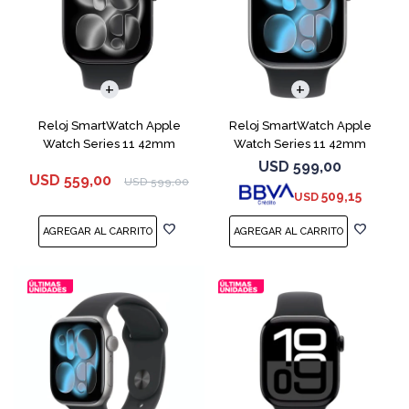
Reloj SmartWatch Apple
Reloj SmartWatch Apple
Watch Series 11 42mm
Watch Series 11 42mm
MEQU4L Black ML
MEQX4 Space Gray
USD
599,00
USD
559,00
USD
599,00
509,15
USD