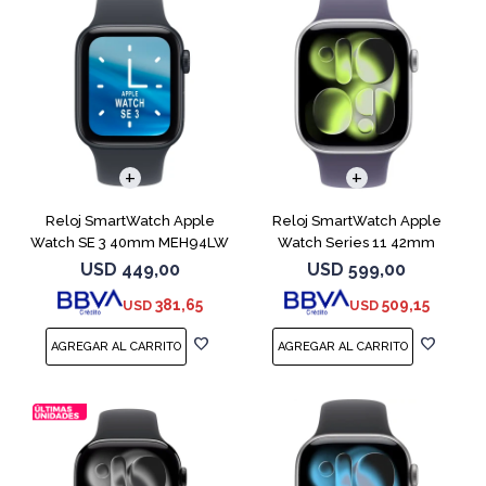
Reloj SmartWatch Apple
Reloj SmartWatch Apple
Watch SE 3 40mm MEH94LW
Watch Series 11 42mm
Midnight SM
MEU64L Silver SM
USD
449,00
USD
599,00
381,65
509,15
USD
USD