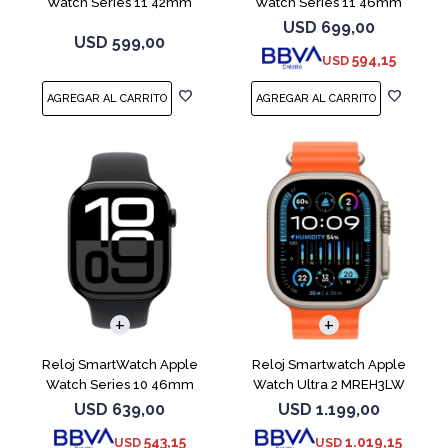
Watch Series 11 42mm
Watch Series 11 46mm
MEQT4L Jet Black
MEUX4L Jet Black
USD
699,00
USD
599,00
594,15
USD
Reloj SmartWatch Apple
Reloj Smartwatch Apple
Watch Series 10 46mm
Watch Ultra 2 MREH3LW
MWWQ3L Black ML
49mm Titanium
USD
639,00
USD
1.199,00
543,15
1.019,15
USD
USD