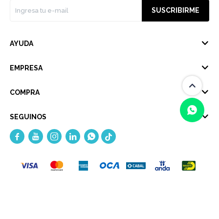
SUSCRIBIRME
AYUDA
EMPRESA
COMPRA
SEGUINOS





(0/4)