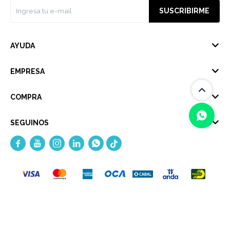
SUSCRIBIRME
AYUDA
EMPRESA
COMPRA
SEGUINOS





(0/4)