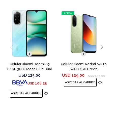
COMPARAR
COMPARAR
Celular Xiaomi Redmi A5
Celular Xiaomi Redmi A7 Pro
64GB 3GB Ocean Blue Dual
64GB 4GB Green
Sim
USD
125,00
USD
129,00
USD
139,00
106,25
USD