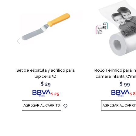
Set de espatula y acrílico para
Rollo Térmico para i
lapicera 3D
cámara infantil 57mm
$
29
$
99
25
8
$
$