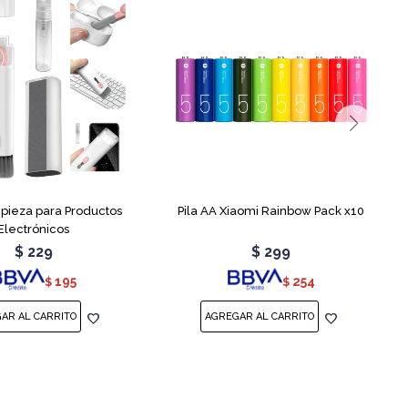
mpieza para Productos
Pila AA Xiaomi Rainbow Pack x10
Electrónicos
$
229
$
299
195
254
$
$