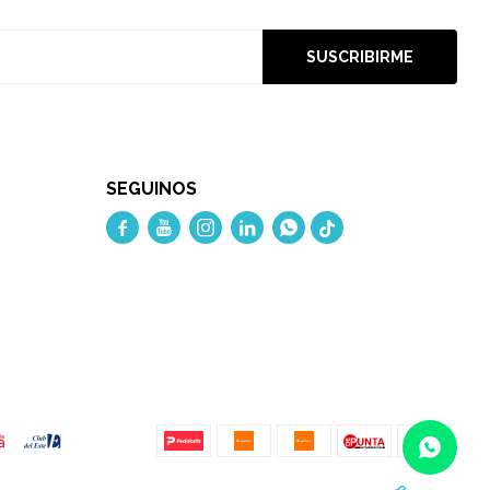
SUSCRIBIRME
SEGUINOS




