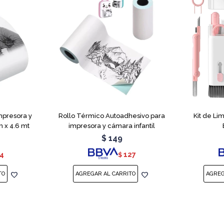
mpresora y
Rollo Térmico Autoadhesivo para
Kit de Li
 x 4.6 mt
impresora y cámara infantil
$
149
4
127
$