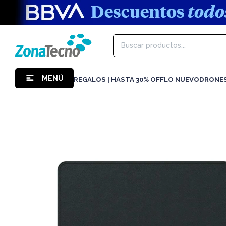
MENÚ
REGALOS | HASTA 30% OFF
LO NUEVO
DRONE