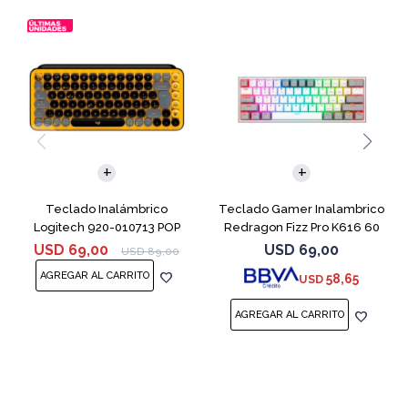
Teclado Inalámbrico
Teclado Gamer Inalambrico
Logitech 920-010713 POP
Redragon Fizz Pro K616 60
KEYS Blast Yell
White G
USD
69,00
USD
69,00
USD
89,00
58,65
USD