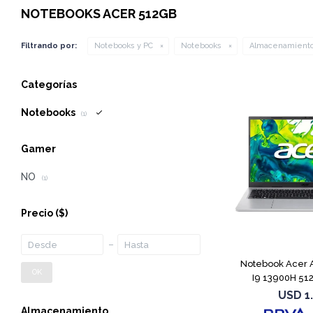
NOTEBOOKS ACER 512GB
Filtrando por:
Notebooks y PC
Notebooks
Almacenamiento
Categorías
Notebooks
(1)
Gamer
NO
(1)
Precio
($)
Notebook Acer A
OK
I9 13900H 51
USD
1
Almacenamiento