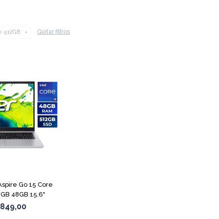
Quitar filtros
:
512GB
COMPARAR
spire Go 15 Core
2GB 48GB 15.6"
.849,00