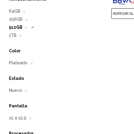
U
64GB
(1)
256GB
(1)
512GB
(1)
1TB
(1)
Color
Plateado
(1)
Estado
Nuevo
(1)
Pantalla
15 a 15.9
(1)
Procesador