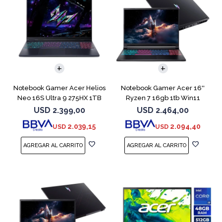
COMPARAR
COMPARAR
Notebook Gamer Acer Helios
Notebook Gamer Acer 16''
Neo 16S Ultra 9 275HX 1TB
Ryzen 7 16gb 1tb Win11
5060
Rtx5070
USD
2.399,00
USD
2.464,00
2.039,15
2.094,40
USD
USD