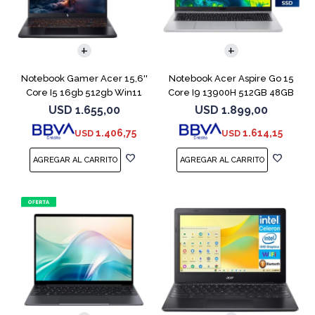
COMPARAR
COMPARAR
Notebook Gamer Acer 15,6''
Notebook Acer Aspire Go 15
Core I5 16gb 512gb Win11
Core I9 13900H 512GB 48GB
Rtx5050
15.6"
USD
1.655,00
USD
1.899,00
1.406,75
1.614,15
USD
USD
COMPARAR
COMPARAR