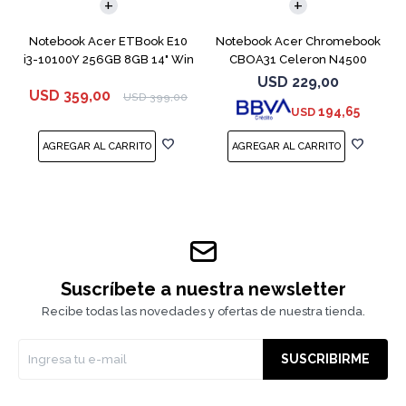
Notebook Acer ETBook E10
Notebook Acer Chromebook
i3-10100Y 256GB 8GB 14" Win
CBOA31 Celeron N4500
11
64GB 4GB 11.6"
USD
229,00
USD
359,00
USD
399,00
194,65
USD
Suscríbete a nuestra newsletter
Recibe todas las novedades y ofertas de nuestra tienda.
SUSCRIBIRME