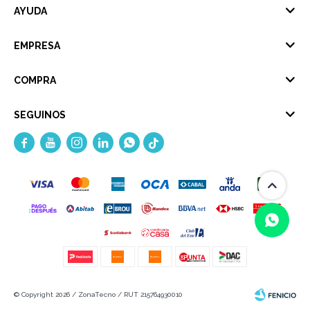
AYUDA
EMPRESA
COMPRA
SEGUINOS





(0/4)
© Copyright 2026 / ZonaTecno / RUT 215764930010