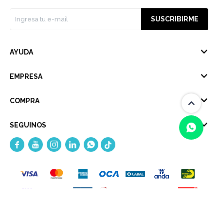
SUSCRIBIRME
AYUDA
EMPRESA
COMPRA
SEGUINOS





(0/4)