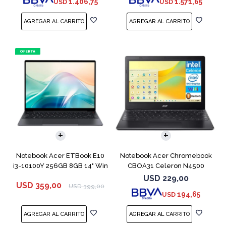
1.406,75
1.571,65
USD
USD
COMPARAR
COMPARAR
Notebook Acer ETBook E10
Notebook Acer Chromebook
i3-10100Y 256GB 8GB 14" Win
CBOA31 Celeron N4500
11
64GB 4GB 11.6"
USD
229,00
USD
359,00
USD
399,00
194,65
USD