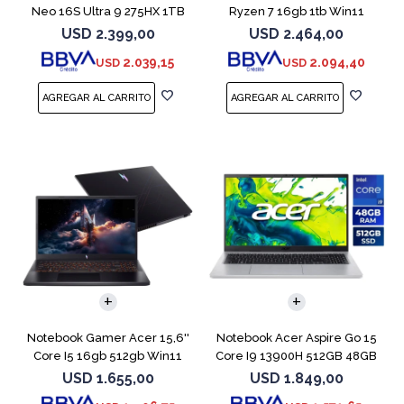
Neo 16S Ultra 9 275HX 1TB
Ryzen 7 16gb 1tb Win11
5060
Rtx5070
USD
2.399,00
USD
2.464,00
2.039,15
2.094,40
USD
USD
COMPARAR
COMPARAR
Notebook Gamer Acer 15,6''
Notebook Acer Aspire Go 15
Core I5 16gb 512gb Win11
Core I9 13900H 512GB 48GB
Rtx5050
15.6"
USD
1.655,00
USD
1.849,00