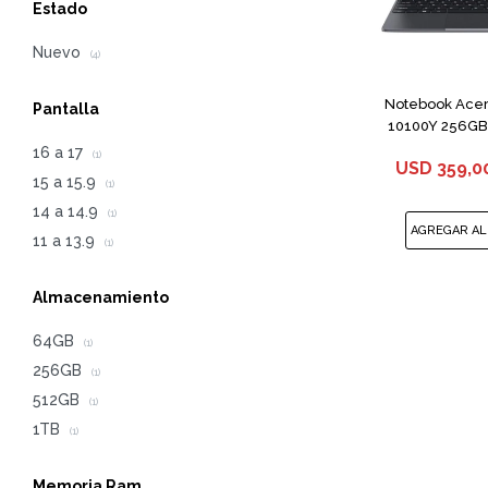
Estado
Nuevo
(4)
Notebook Acer
Pantalla
10100Y 256GB 
16 a 17
(1)
USD
359,0
15 a 15.9
(1)
14 a 14.9
(1)
11 a 13.9
(1)
Almacenamiento
64GB
(1)
256GB
(1)
512GB
(1)
1TB
(1)
Memoria Ram