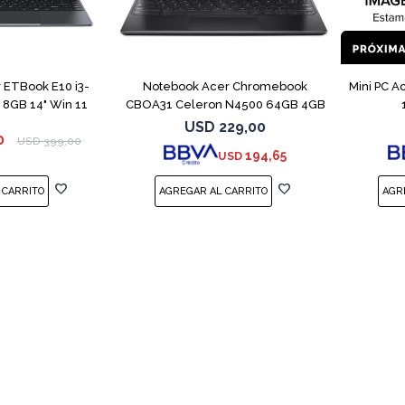
COMPARAR
COMPARAR
 ETBook E10 i3-
Notebook Acer Chromebook
Mini PC A
8GB 14" Win 11
CBOA31 Celeron N4500 64GB 4GB
11.6"
USD
229,00
0
USD
399,00
194,65
USD