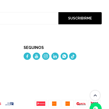
SUSCRIBIRME
SEGUINOS




