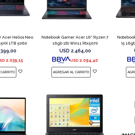
COMPARAR
COMPARAR
 Acer Helios Neo
Notebook Gamer Acer 16'' Ryzen 7
Notebook
275HX 1TB 5060
16gb 1tb Win11 Rtx5070
I5 16g
.399,00
USD
2.464,00
2.039,15
2.094,40
SD
USD