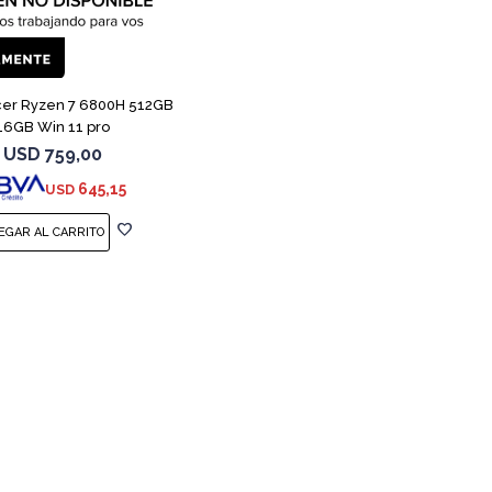
cer Ryzen 7 6800H 512GB
16GB Win 11 pro
USD
759,00
645,15
USD