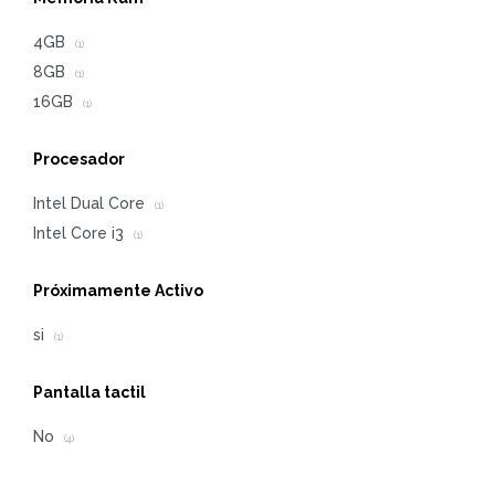
4GB
(1)
8GB
(1)
16GB
(1)
Procesador
Intel Dual Core
(1)
Intel Core i3
(1)
Próximamente Activo
si
(1)
Pantalla tactil
No
(4)