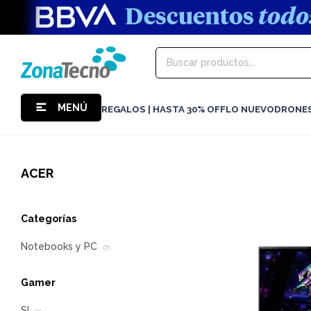
MENÚ
REGALOS | HASTA 30% OFF
LO NUEVO
DRONE
ACER
Categorías
Notebooks y PC
(7)
Gamer
SI