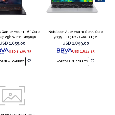
COMPARAR
COMPARAR
 Gamer Acer 15,6'' Core
Notebook Acer Aspire Go 15 Core
b 512gb Win11 Rtx5050
I9 13900H 512GB 48GB 15.6"
USD
1.655,00
USD
1.899,00
1.406,75
1.614,15
USD
USD