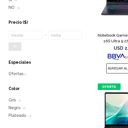
(1)
NO
(3)
Precio
($)
Notebook Gamer
16S Ultra 9 
OK
USD
2
U
Especiales
Color
Gris
(1)
Negro
(2)
Plateado
(1)