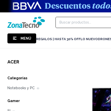
MENÚ
REGALOS | HASTA 30% OFF
LO NUEVO
DRONE
ACER
Categorías
Notebooks y PC
(6)
Gamer
SI