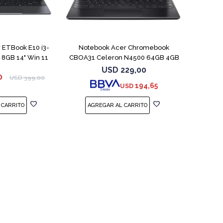
COMPARAR
COMPARAR
 ETBook E10 i3-
Notebook Acer Chromebook
8GB 14" Win 11
CBOA31 Celeron N4500 64GB 4GB
11.6"
USD
229,00
0
USD
399,00
194,65
USD