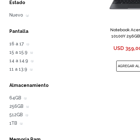
Estado
Nuevo
(4)
Notebook Acer
Pantalla
10100Y 256GB 
16 a 17
(1)
USD
359,0
15 a 15.9
(1)
14 a 14.9
(1)
11 a 13.9
(1)
Almacenamiento
64GB
(1)
256GB
(1)
512GB
(1)
1TB
(1)
Memoria Ram