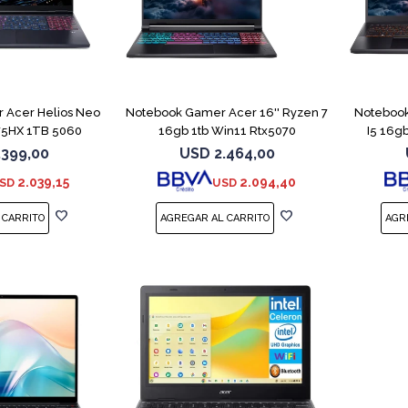
COMPARAR
COMPARAR
 Acer Helios Neo
Notebook Gamer Acer 16'' Ryzen 7
Notebook
275HX 1TB 5060
16gb 1tb Win11 Rtx5070
I5 16g
.399,00
USD
2.464,00
2.039,15
2.094,40
SD
USD