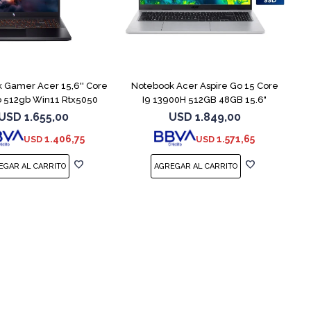
COMPARAR
COMPARAR
 Gamer Acer 15,6'' Core
Notebook Acer Aspire Go 15 Core
b 512gb Win11 Rtx5050
I9 13900H 512GB 48GB 15.6"
USD
1.655,00
USD
1.849,00
1.406,75
1.571,65
USD
USD