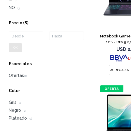
(1)
NO
(3)
Precio
($)
Notebook Gamer
16S Ultra 9 
OK
USD
2
U
Especiales
Color
Gris
(1)
Negro
(2)
Plateado
(1)