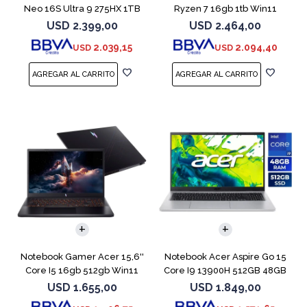
Neo 16S Ultra 9 275HX 1TB
Ryzen 7 16gb 1tb Win11
5060
Rtx5070
USD
2.399,00
USD
2.464,00
2.039,15
2.094,40
USD
USD
COMPARAR
COMPARAR
Notebook Gamer Acer 15,6''
Notebook Acer Aspire Go 15
Core I5 16gb 512gb Win11
Core I9 13900H 512GB 48GB
Rtx5050
15.6"
USD
1.655,00
USD
1.849,00