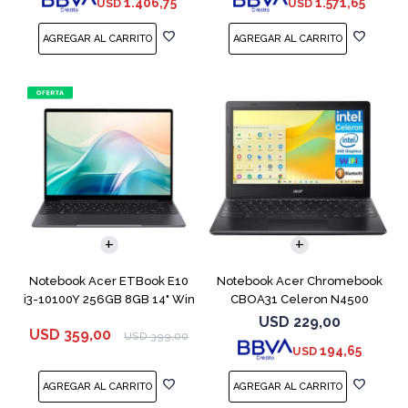
1.406,75
1.571,65
USD
USD
COMPARAR
COMPARAR
Notebook Acer ETBook E10
Notebook Acer Chromebook
i3-10100Y 256GB 8GB 14" Win
CBOA31 Celeron N4500
11
64GB 4GB 11.6"
USD
229,00
USD
359,00
USD
399,00
194,65
USD