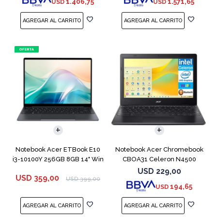
1.406,75
1.571,65
USD
USD
COMPARAR
COMPARAR
Notebook Acer ETBook E10
Notebook Acer Chromebook
i3-10100Y 256GB 8GB 14" Win
CBOA31 Celeron N4500
11
64GB 4GB 11.6"
USD
229,00
USD
359,00
USD
399,00
194,65
USD