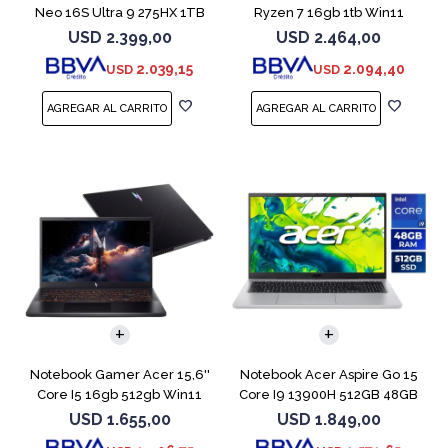
Neo 16S Ultra 9 275HX 1TB
Ryzen 7 16gb 1tb Win11
5060
Rtx5070
USD
2.399,00
USD
2.464,00
2.039,15
2.094,40
USD
USD
COMPARAR
COMPARAR
Notebook Gamer Acer 15,6''
Notebook Acer Aspire Go 15
Core I5 16gb 512gb Win11
Core I9 13900H 512GB 48GB
Rtx5050
15.6"
USD
1.655,00
USD
1.849,00