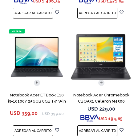
1.406,75
1.571,65
USD
USD
COMPARAR
COMPARAR
Notebook Acer ETBook E10
Notebook Acer Chromebook
i3-10100Y 256GB 8GB 14" Win
CBOA31 Celeron N4500
11
64GB 4GB 11.6"
USD
229,00
USD
359,00
USD
399,00
194,65
USD