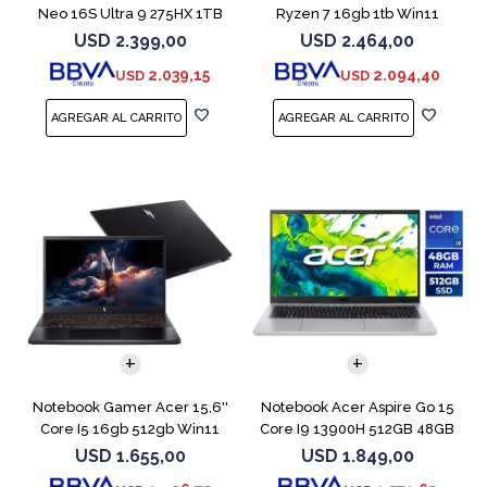
Neo 16S Ultra 9 275HX 1TB
Ryzen 7 16gb 1tb Win11
5060
Rtx5070
USD
2.399,00
USD
2.464,00
2.039,15
2.094,40
USD
USD
COMPARAR
COMPARAR
Notebook Gamer Acer 15,6''
Notebook Acer Aspire Go 15
Core I5 16gb 512gb Win11
Core I9 13900H 512GB 48GB
Rtx5050
15.6"
USD
1.655,00
USD
1.849,00