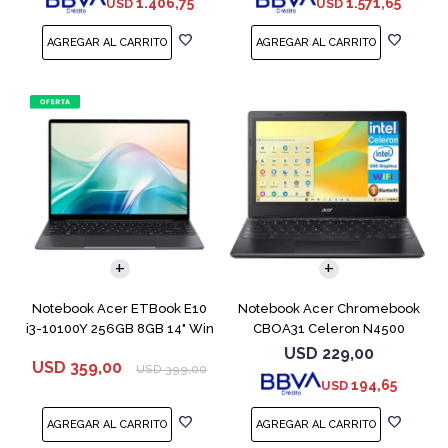
1.406,75
1.571,65
USD
USD
COMPARAR
COMPARAR
Notebook Acer ETBook E10
Notebook Acer Chromebook
i3-10100Y 256GB 8GB 14" Win
CBOA31 Celeron N4500
11
64GB 4GB 11.6"
USD
229,00
USD
359,00
USD
399,00
194,65
USD