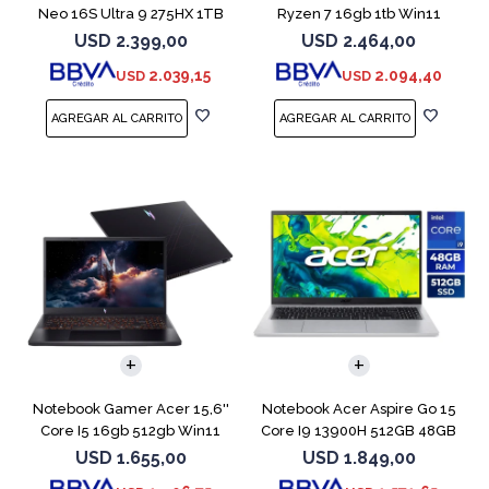
Neo 16S Ultra 9 275HX 1TB
Ryzen 7 16gb 1tb Win11
5060
Rtx5070
USD
2.399,00
USD
2.464,00
2.039,15
2.094,40
USD
USD
COMPARAR
COMPARAR
Notebook Gamer Acer 15,6''
Notebook Acer Aspire Go 15
Core I5 16gb 512gb Win11
Core I9 13900H 512GB 48GB
Rtx5050
15.6"
USD
1.655,00
USD
1.849,00