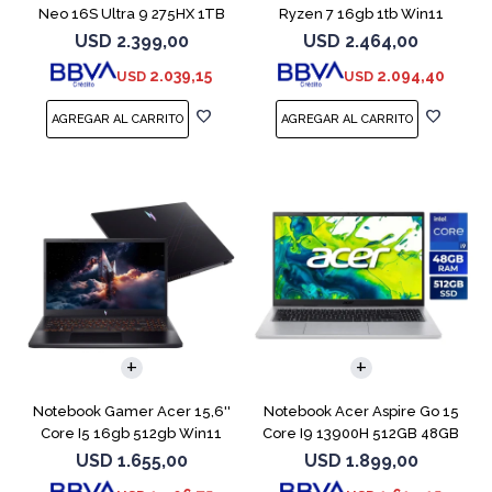
Neo 16S Ultra 9 275HX 1TB
Ryzen 7 16gb 1tb Win11
5060
Rtx5070
USD
2.399,00
USD
2.464,00
2.039,15
2.094,40
USD
USD
COMPARAR
COMPARAR
Notebook Gamer Acer 15,6''
Notebook Acer Aspire Go 15
Core I5 16gb 512gb Win11
Core I9 13900H 512GB 48GB
Rtx5050
15.6"
USD
1.655,00
USD
1.899,00