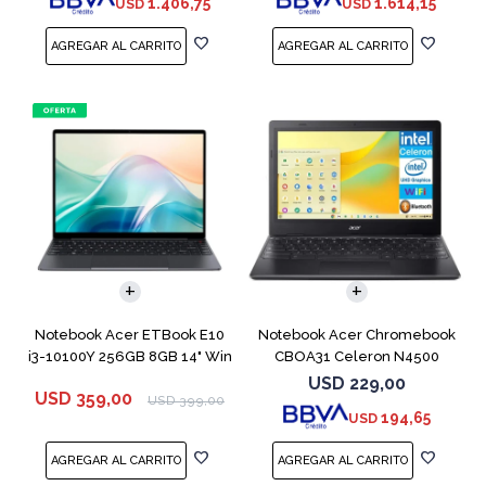
1.406,75
1.614,15
USD
USD
COMPARAR
COMPARAR
Notebook Acer ETBook E10
Notebook Acer Chromebook
i3-10100Y 256GB 8GB 14" Win
CBOA31 Celeron N4500
11
64GB 4GB 11.6"
USD
229,00
USD
359,00
USD
399,00
194,65
USD