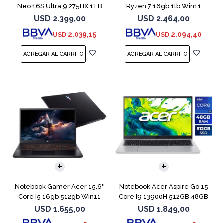
Neo 16S Ultra 9 275HX 1TB
Ryzen 7 16gb 1tb Win11
5060
Rtx5070
USD
2.399,00
USD
2.464,00
2.039,15
2.094,40
USD
USD
COMPARAR
COMPARAR
Notebook Gamer Acer 15,6''
Notebook Acer Aspire Go 15
Core I5 16gb 512gb Win11
Core I9 13900H 512GB 48GB
Rtx5050
15.6"
USD
1.655,00
USD
1.849,00