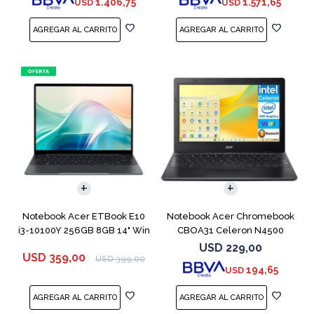
1.406,75
1.571,65
USD
USD
COMPARAR
COMPARAR
Notebook Acer ETBook E10
Notebook Acer Chromebook
i3-10100Y 256GB 8GB 14" Win
CBOA31 Celeron N4500
11
64GB 4GB 11.6"
USD
229,00
USD
359,00
USD
399,00
194,65
USD