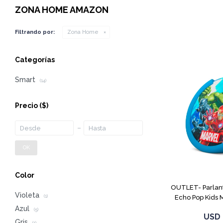
ZONA HOME AMAZON
Filtrando por:
Zona Home
Categorías
Smart
(14)
Precio
($)
OK
Color
OUTLET- Parlan
Violeta
Echo Pop Kids 
(1)
Azul
(5)
USD
Gris