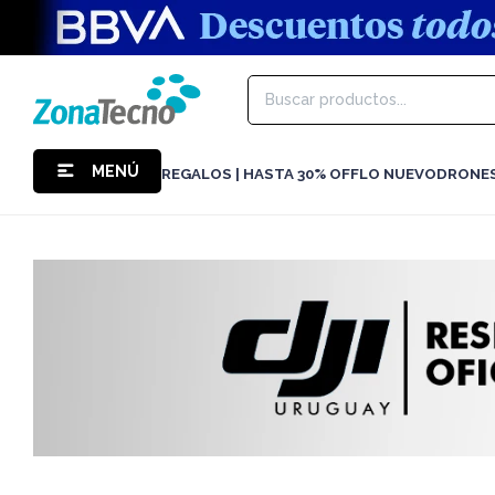
MENÚ
REGALOS | HASTA 30% OFF
LO NUEVO
DRONE