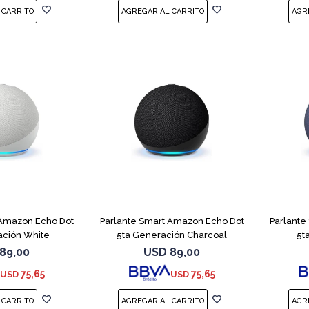
 Amazon Echo Dot
Parlante Smart Amazon Echo Dot
Parlante
ación White
5ta Generación Charcoal
5t
89,00
USD
89,00
75,65
75,65
USD
USD