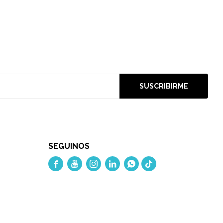
SUSCRIBIRME
SEGUINOS




