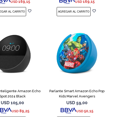
169,15
169,15
USD
USD
 inteligente Amazon Echo
Parlante Smart Amazon Echo Pop
Spot 2024 Black
Kids Marvel Avengers
USD
105,00
USD
59,00
89,25
50,15
USD
USD