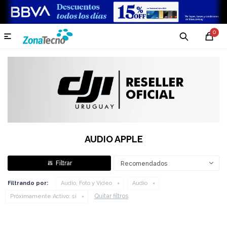
0

AUDIO APPLE
Recomendados
Filtrando por:
Audio, Foto y Video
Audio
Quitar filtros
Próximamente Activo:
si