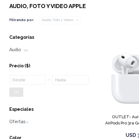
AUDIO, FOTO Y VIDEO APPLE
Filtrando por:
Audio, Foto y Video
Categorías
Audio
(12)
Precio
($)
OK
Especiales
OUTLET- Auri
AirPods Pro 3ra 
USD
Color