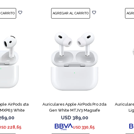
ple AirPods 4ta
Auriculares Apple AirPods Pro 2da
Auricular
 MXP63 White
Gen White MTJV3 Magsafe
Li
269,00
USD
389,00
228,65
330,65
USD
USD