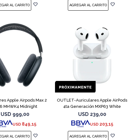
res Apple Airpods Max 2
OUTLET-Auriculares Apple AirPods
6 MHWK4 Midnight
4ta Generación MXP63 White
USD
999,00
USD
239,00
849,15
203,15
USD
USD