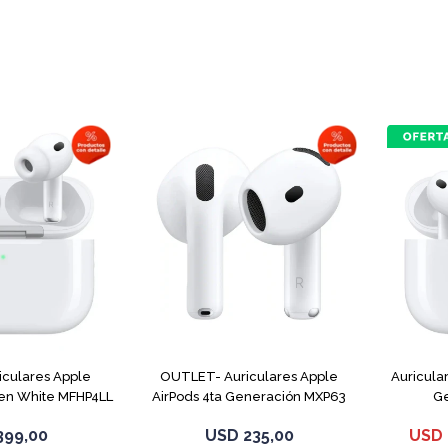
culares Apple
OUTLET- Auriculares Apple
Auricula
Gen White MFHP4LL
AirPods 4ta Generación MXP63
Ge
White
399,00
USD
235,00
USD