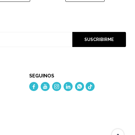
SUSCRIBIRME
SEGUINOS




