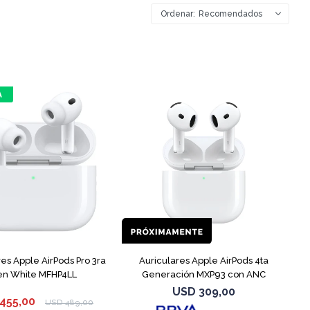
Recomendados
res Apple AirPods Pro 3ra
Auriculares Apple AirPods 4ta
n White MFHP4LL
Generación MXP93 con ANC
USD
309,00
455,00
USD
489,00