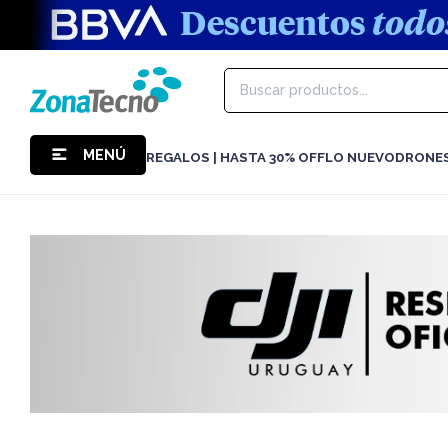
MENÚ
REGALOS | HASTA 30% OFF
LO NUEVO
DRONE