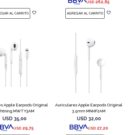
262,65
USD
es Apple Earpods Original
Auriculares Apple Earpods Original
ghtning MWTY3AM
3.5mm MNHF2AM
USD
35,00
USD
32,00
29,75
27,20
USD
USD