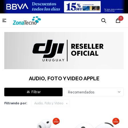
0

AUDIO, FOTO Y VIDEO APPLE
Recomendados
Filtrando por:
Audio, Foto y Video