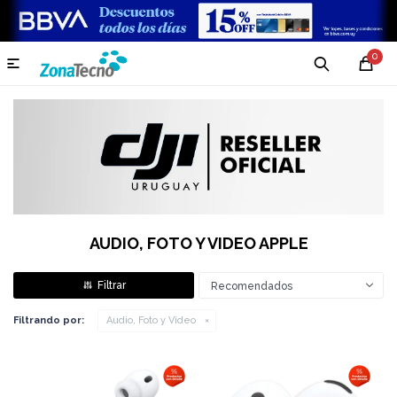
0

AUDIO, FOTO Y VIDEO APPLE
Recomendados
Filtrando por:
Audio, Foto y Video