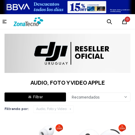
0

AUDIO, FOTO Y VIDEO APPLE
Recomendados
Filtrando por:
Audio, Foto y Video