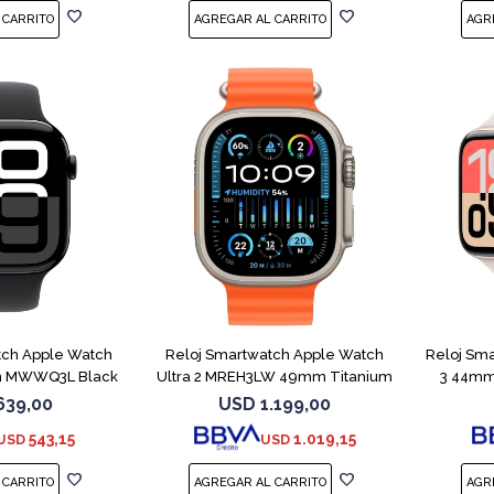
tch Apple Watch
Reloj Smartwatch Apple Watch
Reloj Sm
m MWWQ3L Black
Ultra 2 MREH3LW 49mm Titanium
3 44mm
ML
639,00
USD
1.199,00
543,15
1.019,15
USD
USD