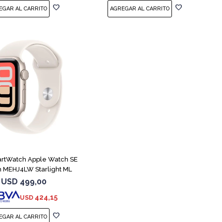
artWatch Apple Watch SE
 MEHJ4LW Starlight ML
USD
499,00
424,15
USD