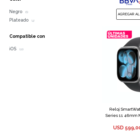
Negro
(6)
Plateado
(4)
Compatible con
iOS
(10)
Reloj SmartWa
Series 11 46mm 
USD
599,0