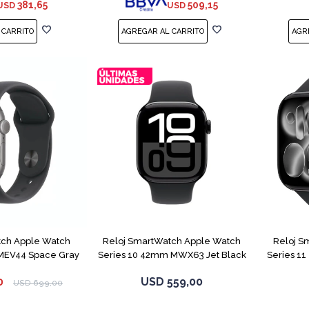
381,65
509,15
USD
USD
tch Apple Watch
Reloj SmartWatch Apple Watch
Reloj S
MEV44 Space Gray
Series 10 42mm MWX63 Jet Black
Series 1
0
USD
559,00
USD
699,00