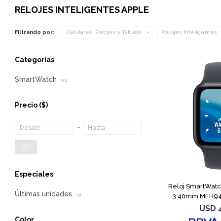
RELOJES INTELIGENTES APPLE
Filtrando por:
Celulares, Relojes y Tablets
Relojes Inteligentes
Categorías
SmartWatch
(11)
Precio
($)
OK
Especiales
Reloj SmartWatc
Últimas unidades
3 40mm MEH94
(3)
USD
Color