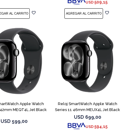
509,15
USD
martWatch Apple Watch
Reloj SmartWatch Apple Watch
1 42mm MEQT4L Jet Black
Series 11 46mm MEUX4L Jet Black
USD
699,00
USD
599,00
594,15
USD