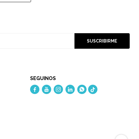
SUSCRIBIRME
SEGUINOS




