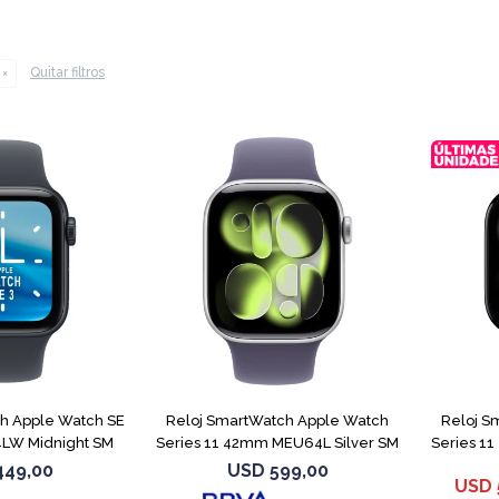
Quitar filtros
h Apple Watch SE
Reloj SmartWatch Apple Watch
Reloj S
LW Midnight SM
Series 11 42mm MEU64L Silver SM
Series 1
449,00
USD
599,00
USD