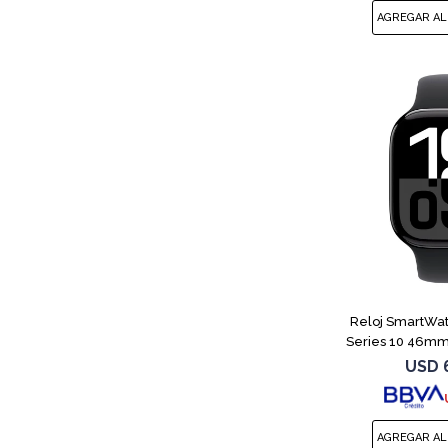
Reloj SmartWa
Series 10 46m
USD