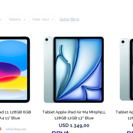
Quitar filtros
Tablets
Color:
Azul
Pad 11 128GB 6GB
Tablet Apple iPad Air M4 MH5P4LL
Tablet A
4 11" Blue
128GB 12GB 13'' Blue
12
USD
1.349,00
0
USD
619,00