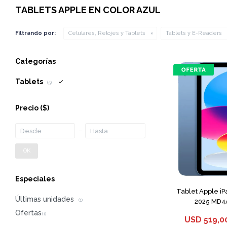
TABLETS APPLE EN COLOR AZUL
Filtrando por:
Celulares, Relojes y Tablets
Tablets y E-Readers
Categorías
Tablets
(5)
Precio
($)
OK
Especiales
Tablet Apple i
Últimas unidades
2025 MD4A
(1)
USD
519,0