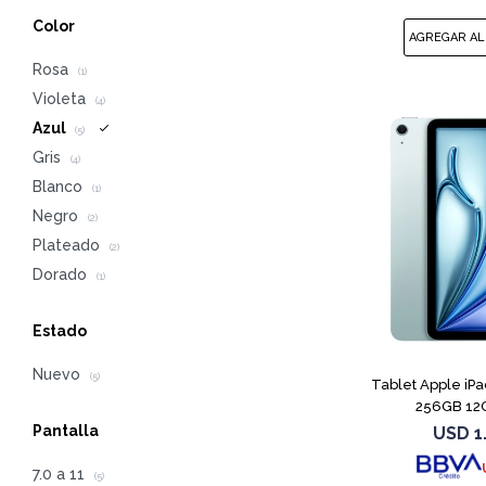
Color
Rosa
(1)
Violeta
(4)
Azul
(5)
Gris
(4)
Blanco
(1)
Negro
(2)
Plateado
(2)
Dorado
(1)
Estado
Nuevo
(5)
Tablet Apple iP
256GB 12G
Pantalla
USD
1
7.0 a 11
(5)