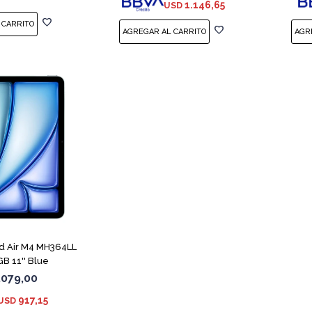
1.146,65
USD
ad Air M4 MH364LL
B 11'' Blue
.079,00
917,15
USD