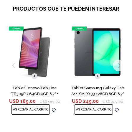
PRODUCTOS QUE TE PUEDEN INTERESAR
Tablet Lenovo Tab One
Tablet Samsung Galaxy Tab
TB305FU 64GB 4GB 8.7" +
A11 SM-X133 128GB 8GB 8,7"
Funda
Gray
USD
189,00
USD
249,00
USD
199,00
USD
259,00