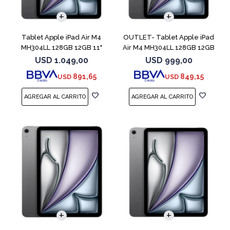
Tablet Apple iPad Air M4
OUTLET- Tablet Apple iPad
MH304LL 128GB 12GB 11"
Air M4 MH304LL 128GB 12GB
Space Gray
11" Spac
USD
1.049,00
USD
999,00
891,65
849,15
USD
USD