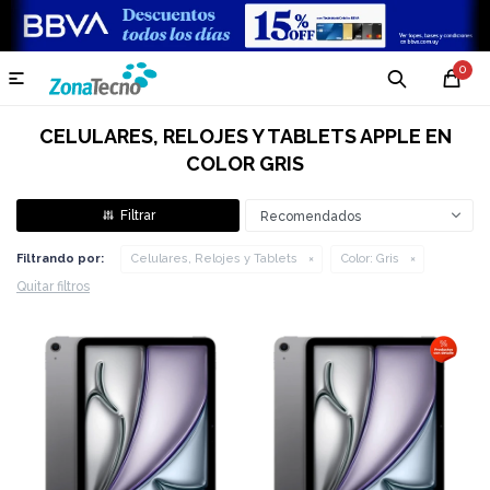
0

CELULARES, RELOJES Y TABLETS APPLE EN
COLOR GRIS
Recomendados
Filtrando por:
Celulares, Relojes y Tablets
Color:
Gris
Quitar filtros