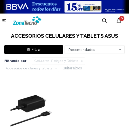
0

ACCESORIOS CELULARES Y TABLETS ASUS
Recomendados
Filtrando por:
Celulares, Relojes y Tablets
Quitar filtros
Accesorios celulares y tablets