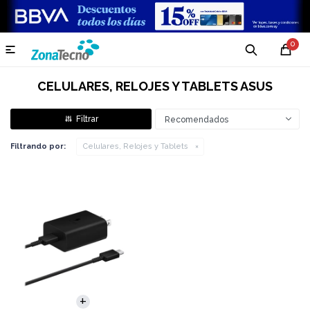
0

CELULARES, RELOJES Y TABLETS ASUS
Recomendados
Filtrando por:
Celulares, Relojes y Tablets