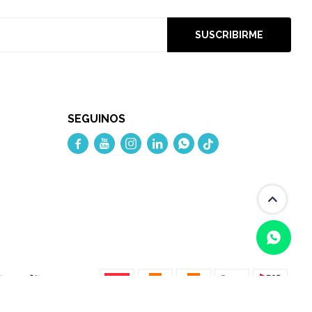
SUSCRIBIRME
SEGUINOS




