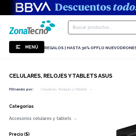
MENÚ
REGALOS | HASTA 30% OFF
LO NUEVO
DRONE
CELULARES, RELOJES Y TABLETS ASUS
Filtrando por:
Celulares, Relojes y Tablets
Categorías
Accesorios celulares y tablets
(1)
Precio
($)