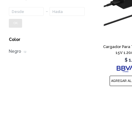
OK
Color
Cargador Para 
Negro
15V 1.20
(1)
$
1