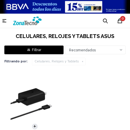
0

CELULARES, RELOJES Y TABLETS ASUS
Recomendados
Filtrando por:
Celulares, Relojes y Tablets