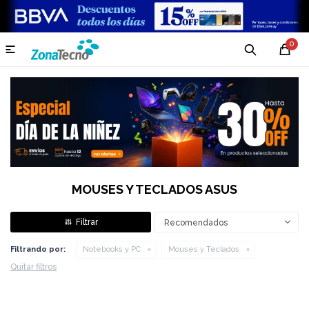
0

MOUSES Y TECLADOS ASUS
Recomendados
Filtrando por:
Notebooks y PC
Mouses y Teclados
Quitar filtros