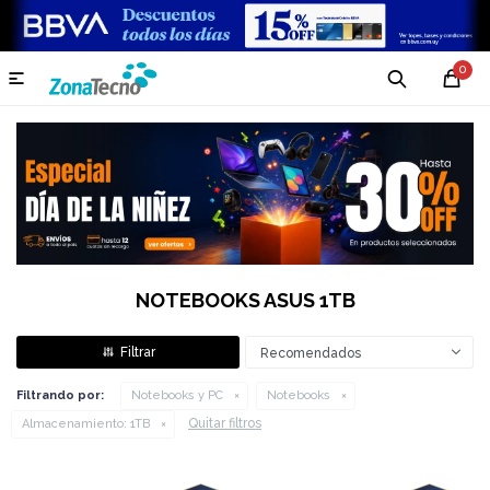
0

NOTEBOOKS ASUS 1TB
Recomendados
Filtrando por:
Notebooks y PC
Notebooks
Quitar filtros
Almacenamiento:
1TB