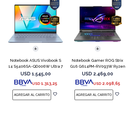
COMPARAR
COMPARAR
Notebook ASUS Vivobook S
Notebook Gamer ROG Strix
14 S5406SA-QD006W Ultra 7
G16 G614PM-RV093W Ryzen
256V 1TB
9 8940HX 1T
USD
1.545,00
USD
2.469,00
1.313,25
2.098,65
USD
USD