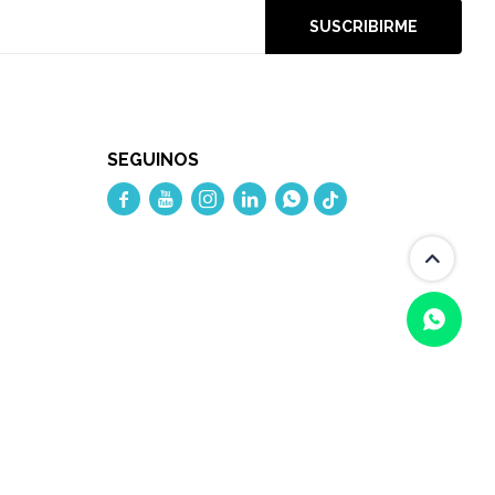
SUSCRIBIRME
SEGUINOS




