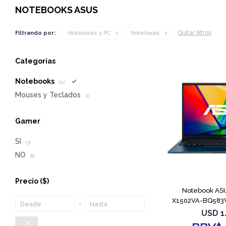
NOTEBOOKS ASUS
Quitar filtros
Filtrando por:
Notebooks y PC
Notebooks
Categorías
Notebooks
(12)
Mouses y Teclados
(1)
Gamer
SI
(3)
NO
(8)
Precio
($)
Notebook ASU
X1502VA-BQ583W
1
USD
1
OK