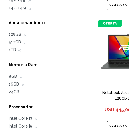
15 a 15.9
(7)
14 a 14.9
(3)
Almacenamiento
128GB
(1)
512GB
(7)
1TB
(2)
Memoria Ram
8GB
(4)
16GB
(6)
24GB
Notebook Asus
(1)
128Gb 
Procesador
USD
445,0
Intel Core i3
(1)
Intel Core i5
(1)