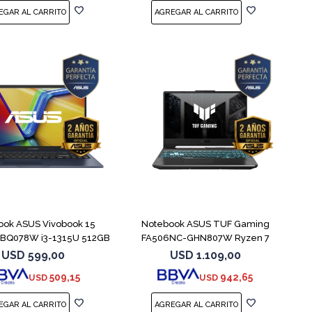
COMPARAR
COMPARAR
ook ASUS Vivobook 15
Notebook ASUS TUF Gaming
BQ078W i3-1315U 512GB
FA506NC-GHN807W Ryzen 7
8GB
7445HS 3050
USD
599,00
USD
1.109,00
509,15
942,65
USD
USD