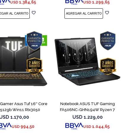
1.384,65
1.299,65
USD
USD
COMPARAR
COMPARAR
Gamer Asus Tuf 16'' Core
Notebook ASUS TUF Gaming
 512gb Win11 Rtx3050
FA506NC-GHN194W Ryzen 7
7445HS 3050
USD
1.170,00
USD
1.229,00
994,50
1.044,65
USD
USD