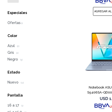
Especiales
Color
Azul
(2)
Gris
(2)
Negro
(5)
Estado
Nuevo
(11)
Notebook ASUS
S5406SA-QD006
Pantalla
1
USD
1
16 a 17
(1)
U