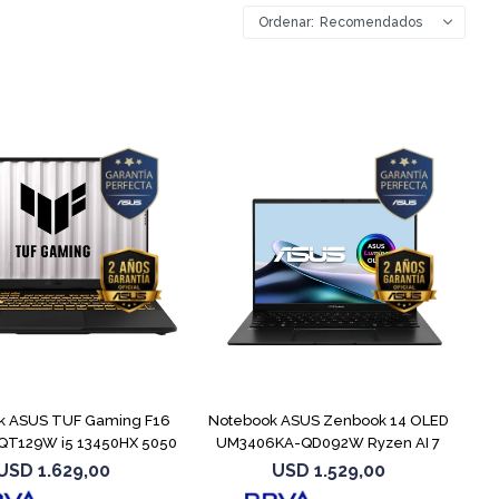
Recomendados
COMPARAR
COMPARAR
k ASUS TUF Gaming F16
Notebook ASUS Zenbook 14 OLED
QT129W i5 13450HX 5050
UM3406KA-QD092W Ryzen AI 7
350
USD
1.629,00
USD
1.529,00