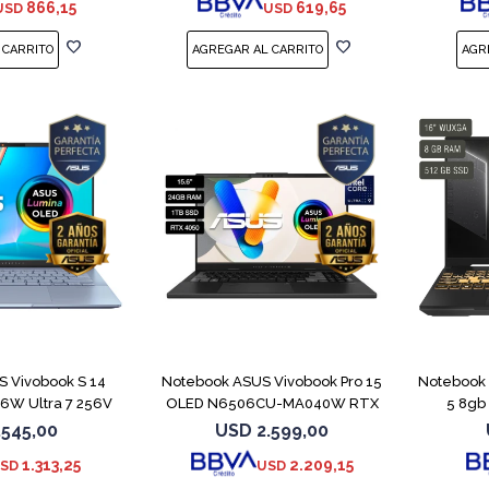
866,15
619,65
USD
USD
COMPARAR
COMPARAR
 Vivobook S 14
Notebook ASUS Vivobook Pro 15
Notebook 
W Ultra 7 256V
OLED N6506CU-MA040W RTX
5 8gb
TB
4050
.545,00
USD
2.599,00
1.313,25
2.209,15
SD
USD