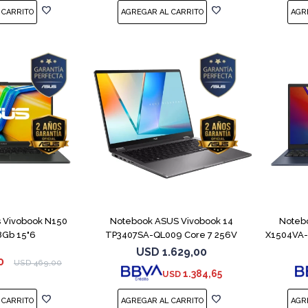
COMPARAR
COMPARAR
 Vivobook N150
Notebook ASUS Vivobook 14
Noteb
8Gb 15"6
TP3407SA-QL009 Core 7 256V
X1504VA-
512GB
USD
1.629,00
0
USD
469,00
1.384,65
USD