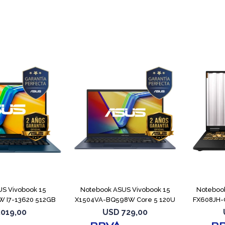
COMPARAR
COMPARAR
S Vivobook 15
Notebook ASUS Vivobook 15
Noteboo
 I7-13620 512GB
X1504VA-BQ598W Core 5 120U
FX608JH-
6GB
512GB
.019,00
USD
729,00