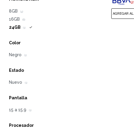
U
8GB
(4)
16GB
(6)
24GB
(1)
Color
Negro
(1)
Estado
Nuevo
(1)
Pantalla
15 a 15.9
(1)
Procesador