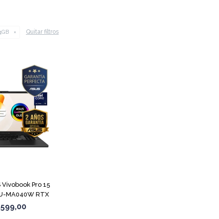
Quitar filtros
4GB
COMPARAR
Vivobook Pro 15
U-MA040W RTX
050
.599,00