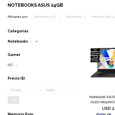
NOTEBOOKS ASUS 24GB
Filtrando por:
Notebooks y PC
Notebooks
Memoria Ram:
2
Categorías
Notebooks
(1)
Gamer
NO
(1)
Precio
($)
Notebook ASUS 
OK
OLED N6506C
4
USD
2
Memoria Ram